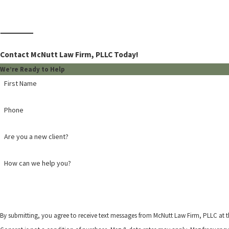
Contact McNutt Law Firm, PLLC Today!
We’re Ready to Help
First Name
Phone
Are you a new client?
How can we help you?
By submitting, you agree to receive text messages from McNutt Law Firm, PLLC at t