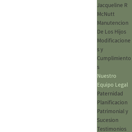
Jacqueline R
McNutt
Manutencion
De Los Hijos
Modificacione
s y
Cumplimiento
s
Nuestro
Equipo Legal
Paternidad
Planificacion
Patrimonial y
Sucesion
Testimonios