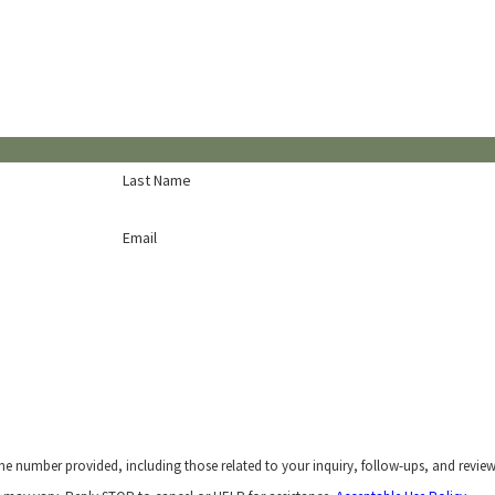
Last Name
Email
he number provided, including those related to your inquiry, follow-ups, and revie