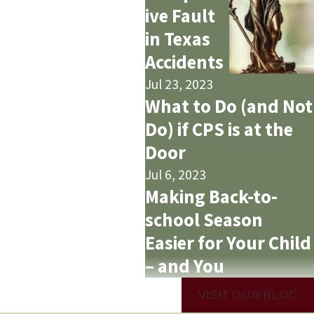
ive Fault
in Texas
Accidents
Jul 23, 2023
What to Do (and Not
Do) if CPS is at the
Door
Jul 6, 2023
Making Back-to-
school Season
Easier for Your Child
– and You
VISIT OUR BLOG