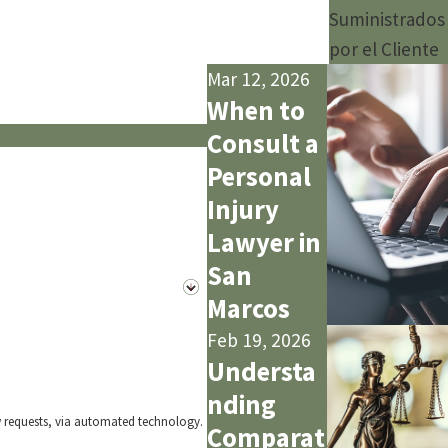
Suministrados
por el Cliente
Mar 12, 2026
When to
Consult a
Personal
Injury
Lawyer in
San
Marcos
Feb 19, 2026
Understa
nding
w requests, via automated technology.
Comparat