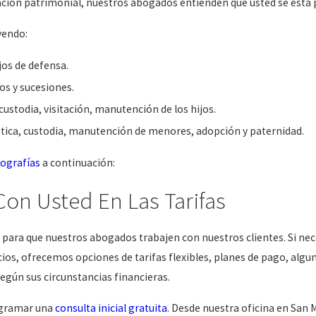
ción patrimonial, nuestros abogados entienden que usted se está p
yendo:
jos de defensa.
os y sucesiones.
 custodia, visitación, manutención de los hijos.
éstica, custodia, manutención de menores, adopción y paternidad.
iografías
a continuación:
on Usted En Las Tarifas
para que nuestros abogados trabajen con nuestros clientes. Si ne
cios, ofrecemos opciones de tarifas flexibles, planes de pago, algu
según sus circunstancias financieras.
ogramar una
consulta inicial gratuita
. Desde nuestra oficina en San 