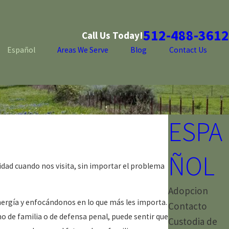
512-488-3612
Call Us Today!
Español
Areas We Serve
Blog
Contact Us
ESPA
ÑOL
dad cuando nos visita, sin importar el problema
Adopcion
energía y enfocándonos en lo que más les importa.
Contacto
o de familia o de defensa penal, puede sentir que
Custodia de