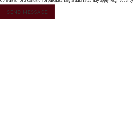
Consent is not a condition of purchase. Msg & data rates may apply. Msg frequency
SEND MESSAGE