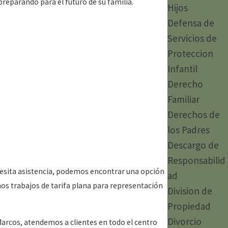
reparando para el futuro de su familia.
Hijos
Defensa de
Servicios de
Proteccion
Infantil
Derecho
Familiar
Derechos de
los Padres
Descargo de
Responsabilid
cesita asistencia, podemos encontrar una opción
ad
nos trabajos de tarifa plana para representación
Division de
Propiedad
Divorcio
Marcos, atendemos a clientes en todo el centro