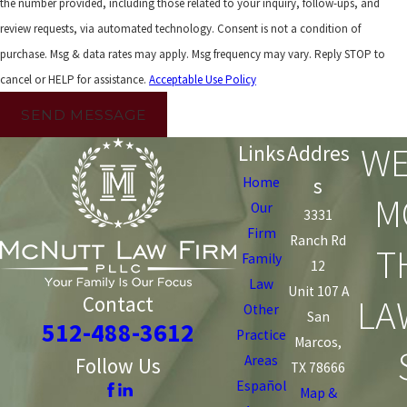
the number provided, including those related to your inquiry, follow-ups, and
review requests, via automated technology. Consent is not a condition of
purchase. Msg & data rates may apply. Msg frequency may vary. Reply STOP to
cancel or HELP for assistance.
Acceptable Use Policy
SEND MESSAGE
WE
Links
Addres
s
Home
M
Our
3331
Firm
Ranch Rd
T
Family
12
Law
Unit 107 A
LA
Contact
Other
San
512-488-3612
Practice
Marcos,
Areas
Follow Us
TX 78666
Español
Map &