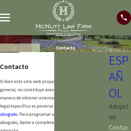
Contacto
ESP
Contacto
AÑ
Si bien este sitio web proporciona información
OL
general, no constituye asesoramiento legal. La mejor
manera de obtener orientación sobre su problema
Adopci
legal específico es ponerse en contacto con
un
abogado
. Para programar una reunión con un
on
abogado, llame o complete el siguiente formulario de
Contac
admisión.