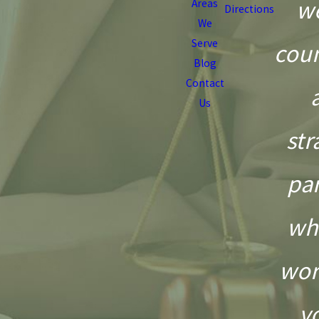
we
Areas
Directions
We
Serve
coun
Blog
Contact
Us
str
pa
wh
wor
y